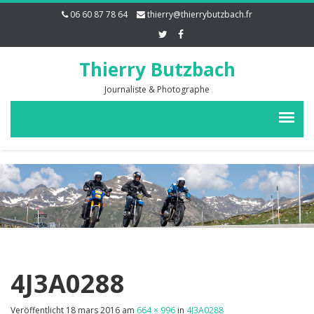
06 60 87 78 64
thierry@thierrybutzbach.fr
Thierry Butzbach
Journaliste & Photographe
4J3A0288
Veröffentlicht
18 mars 2016
am
664 × 996
in
4J3A0288