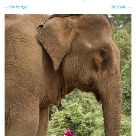
←
Vorherige
Nächste
→