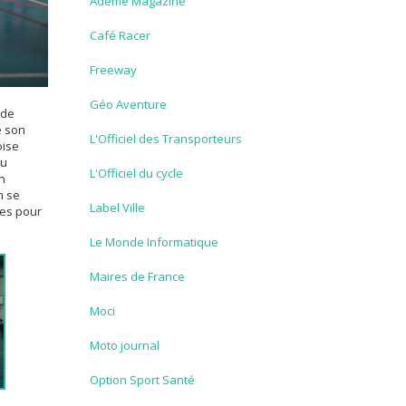
Ademe Magazine
Café Racer
Freeway
Géo Aventure
 de
e son
L'Officiel des Transporteurs
oise
nu
L'Officiel du cycle
on
n se
Label Ville
tes pour
Le Monde Informatique
Maires de France
Moci
Moto journal
Option Sport Santé