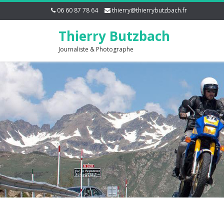
06 60 87 78 64
thierry@thierrybutzbach.fr
Thierry Butzbach
Journaliste & Photographe