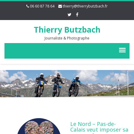
06 60 87 78 64
thierry@thierrybutzbach.fr
Thierry Butzbach
Journaliste & Photographe
Le Nord – Pas-de-
Calais veut imposer sa