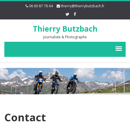
06 60 87 78 64
thierry@thierrybutzbach.fr
Thierry Butzbach
Journaliste & Photographe
Contact