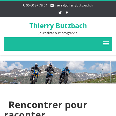
06 60 87 78 64
thierry@thierrybutzbach.fr
Thierry Butzbach
Journaliste & Photographe
Rencontrer pour
raconter