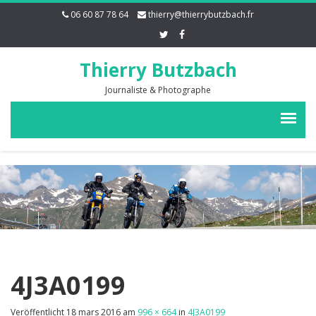
06 60 87 78 64
thierry@thierrybutzbach.fr
Thierry Butzbach
Journaliste & Photographe
4J3A0199
Veröffentlicht
18 mars 2016
am
996 × 664
in
4J3A0199