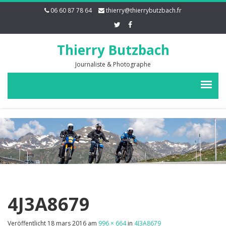
06 60 87 78 64
thierry@thierrybutzbach.fr
Thierry Butzbach
Journaliste & Photographe
4J3A8679
Veröffentlicht
18 mars 2016
am
996 × 664
in
4J3A8679