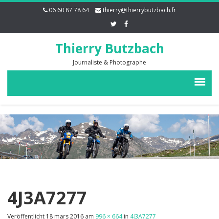
06 60 87 78 64
thierry@thierrybutzbach.fr
Thierry Butzbach
Journaliste & Photographe
4J3A7277
Veröffentlicht
18 mars 2016
am
996 × 664
in
4J3A7277